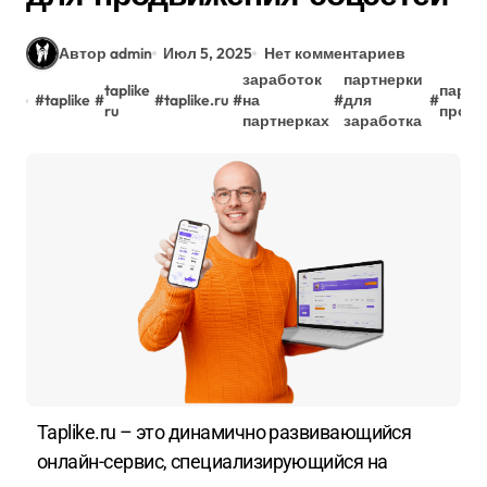
Автор admin
Июл 5, 2025
Нет комментариев
заработок
партнерки
taplike
партн
#
taplike
#
#
taplike.ru
#
на
#
для
#
ru
прог
партнерках
заработка
Taplike.ru – это динамично развивающийся
онлайн-сервис, специализирующийся на